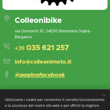
Colleonibike
via Donizetti 10, 24030 Brembate Sopra -
Bergamo
035 621 257
+39
info@colleonimoto.it
@paginafacebook
Tutti i diritti riservati | Ace Motocicli 2024
Utilizziamo i cookie per consentire il corretto funzionamento
e la sicurezza del nostro sito web e per offrirti la migliore
Creato con
Webnode
Cookies