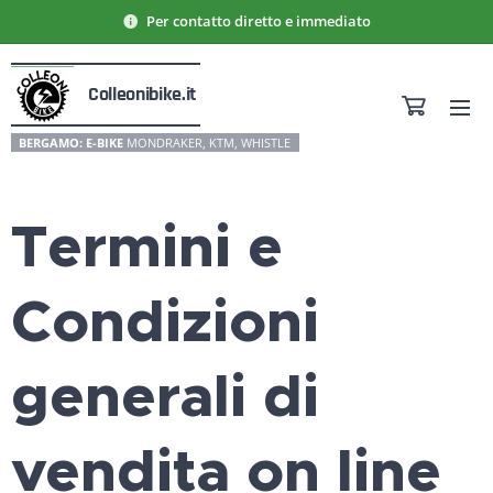
Per contatto diretto e immediato
Colleonibike.it
BERGAMO: E-BIKE
MONDRAKER, KTM, WHISTLE
Termini e
Condizioni
generali di
vendita on line