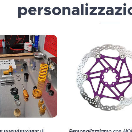
personalizzazi
 e manutenzione
di
Personalizzziamo
con HO