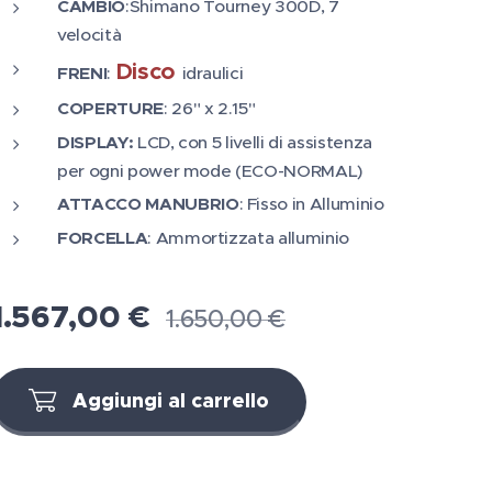
CAMBIO
:Shimano Tourney 300D, 7
velocità
Disco
FRENI
:
idraulici
COPERTURE
: 26" x 2.15"
DISPLAY:
LCD, con 5 livelli di assistenza
per ogni power mode (ECO-NORMAL)
ATTACCO MANUBRIO
: Fisso in Alluminio
FORCELLA
: Ammortizzata alluminio
1.567,00
€
1.650,00
€
Aggiungi al carrello