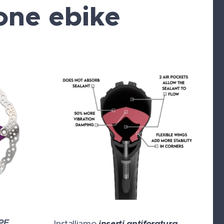
one ebike
PE
Installiamo
inserti antiforatura