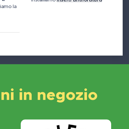
iamo la
i in negozio