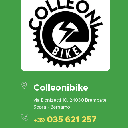
Colleonibike
via Donizetti 10, 24030 Brembate
Sopra - Bergamo
035 621 257
+39