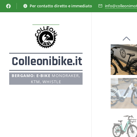
Per contatto diretto e immediato
info@colleonimot
Colleonibike.it
BERGAMO: E-BIKE
MONDRAKER,
KTM, WHISTLE