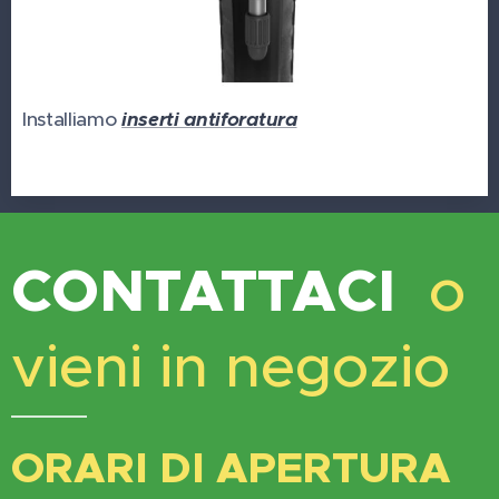
Installiamo
inserti antiforatura
CONTATTACI
o
vieni in negozio
ORARI DI APERTURA