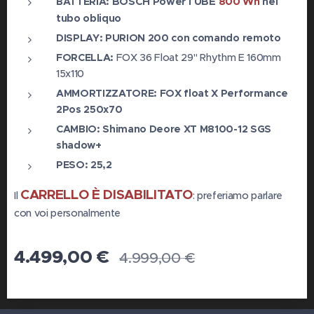
BOSCH PowerTUBE
800 Wh
nel
BATTERIA:
tubo obliquo
DISPLAY: PURION 200 con comando remoto
FORCELLA:
FOX 36 Float 29" Rhythm E 160mm
15x110
AMMORTIZZATORE: FOX float X Performance
2Pos 250x70
CAMBIO: Shimano Deore XT M8100-12 SGS
shadow+
PESO: 25,2
CARRELLO È DISABILITATO
Il
: preferiamo parlare
con voi personalmente
4.499,00
€
4.999,00
€