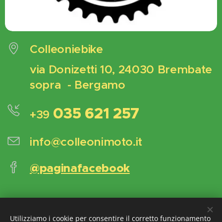
Colleoniebike
via Donizetti 10, 24030 Brembate
sopra - Bergamo
035 621 257
+39
info@colleonimoto.it
@paginafacebook
Tutti i diritti riservati | Ace Motocicli 2024
Utilizziamo i cookie per consentire il corretto funzionamento