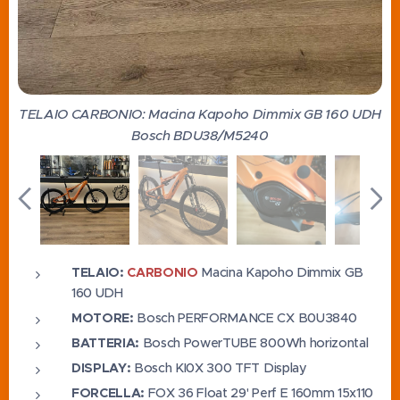
TELAIO CARBONIO: Macina Kapoho Dimmix GB 160 UDH
Bosch BDU38/M5240
TELAIO:
CARBONIO
Macina Kapoho Dimmix GB
160 UDH
MOTORE:
Bosch PERFORMANCE CX B0U3840
BATTERIA:
Bosch PowerTUBE 800Wh horizontal
DISPLAY:
Bosch KI0X 300 TFT Display
FORCELLA:
FOX 36 Float 29' Perf E 160mm 15x110