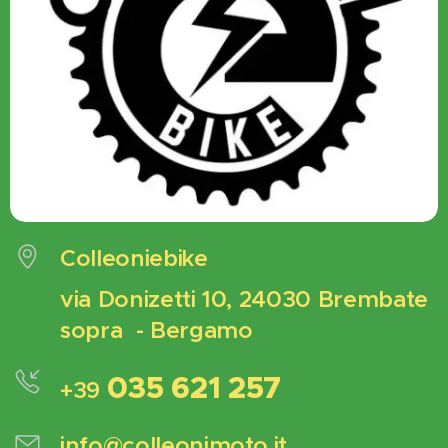
Colleoniebike
via Donizetti 10, 24030 Brembate
sopra - Bergamo
035 621 257
+39
info@colleonimoto.it