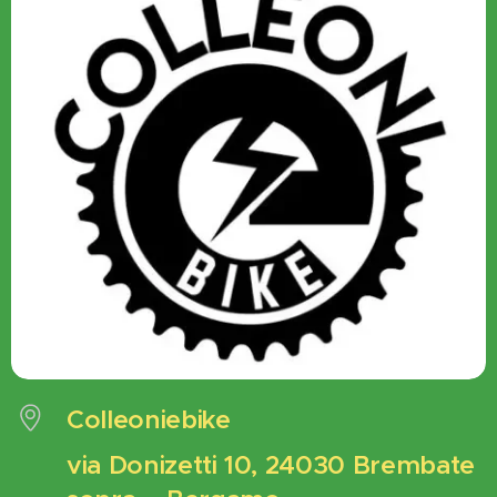
Colleoniebike
via Donizetti 10, 24030 Brembate