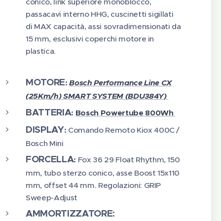
conico, link superiore monoblocco,
passacavi interno HHG, cuscinetti sigillati
di MAX capacità, assi sovradimensionati da
15 mm, esclusivi coperchi motore in
plastica.
MOTORE
:
Bosch Performance Line CX
(25Km/h) SMART SYSTEM (BDU384Y)
BATTERIA
:
Bosch Powertube 800Wh
DISPLAY
:
Comando Remoto Kiox 400C /
Bosch Mini
FORCELLA
:
Fox 36 29 Float Rhythm, 150
mm, tubo sterzo conico, asse Boost 15x110
mm, offset 44 mm. Regolazioni: GRIP
Sweep-Adjust
AMMORTIZZATORE: